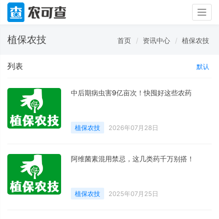
Togg
navig
植保农技
首页
资讯中心
植保农技
列表
默认
中后期病虫害9亿亩次！快囤好这些农药
植保农技
2026年07月28日
阿维菌素混用禁忌，这几类药千万别搭！
植保农技
2025年07月25日