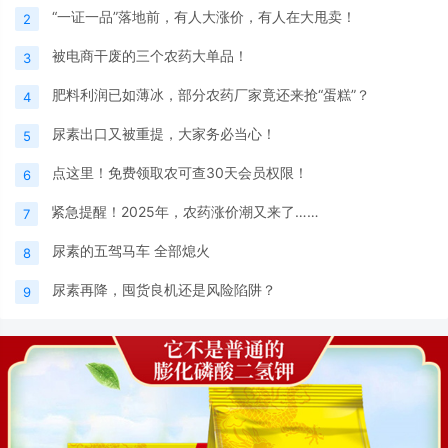
“一证一品”落地前，有人大涨价，有人在大甩卖！
2
被电商干废的三个农药大单品！
3
肥料利润已如薄冰，部分农药厂家竟还来抢“蛋糕”？
4
尿素出口又被重提，大家务必当心！
5
点这里！免费领取农可查30天会员权限！
6
紧急提醒！2025年，农药涨价潮又来了……
7
尿素的五驾马车 全部熄火
8
尿素再降，囤货良机还是风险陷阱？
9