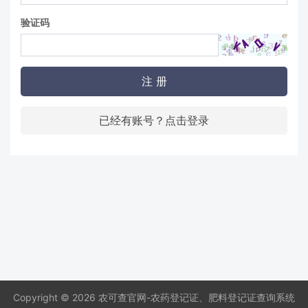
验证码
注 册
已经有账号？点击登录
Copyright © 2026 农可查官网-农药登记证、肥料登记证查询系统