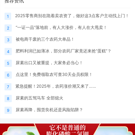
推荐资讯
2025零售商别在跪着卖农资了，做好这3点客户主动找上门！
1
“一证一品”落地前，有人大涨价，有人在大甩卖！
2
被电商干废的三个农药大单品！
3
肥料利润已如薄冰，部分农药厂家竟还来抢“蛋糕”？
4
尿素出口又被重提，大家务必当心！
5
点这里！免费领取农可查30天会员权限！
6
紧急提醒！2025年，农药涨价潮又来了……
7
尿素的五驾马车 全部熄火
8
尿素再降，囤货良机还是风险陷阱？
9