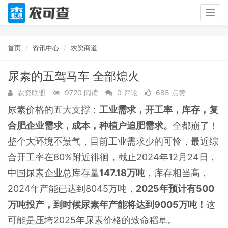
Togg
navig
首页
资讯中心
农资商道
尿素的五驾马车 全部熄火
农资联盟
9720 阅读
0 评论
685 点赞
尿素价格的五大支撑：
工业需求，开工率，库存，复
合肥企业需求，成本，种植户追肥需求。
全都崩了！
整个大环境不景气，目前工业需求少的可怜，最近综
合开工率在80%附近徘徊，截止2024年12月24日，
中国尿素企业总库存量
147.18万吨
，库存相当高，
2024年产能已达到8045万吨，
2025年预计有500
万吨投产，到时候尿素年产能将达到9005万吨！
这
可能是压垮2025年尿素价格的致命稻草。