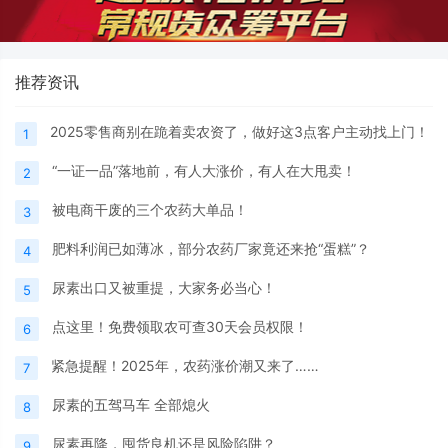
推荐资讯
2025零售商别在跪着卖农资了，做好这3点客户主动找上门！
1
“一证一品”落地前，有人大涨价，有人在大甩卖！
2
被电商干废的三个农药大单品！
3
肥料利润已如薄冰，部分农药厂家竟还来抢“蛋糕”？
4
尿素出口又被重提，大家务必当心！
5
点这里！免费领取农可查30天会员权限！
6
紧急提醒！2025年，农药涨价潮又来了……
7
尿素的五驾马车 全部熄火
8
尿素再降，囤货良机还是风险陷阱？
9